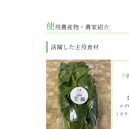
使
用農産物・農家紹介
活躍した主役食材
『
エグ
ミネラ