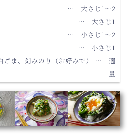
… 大さじ1〜2
… 大さじ1
… 小さじ1〜2
… 小さじ1
白ごま、刻みのり（お好みで）
… 適
量