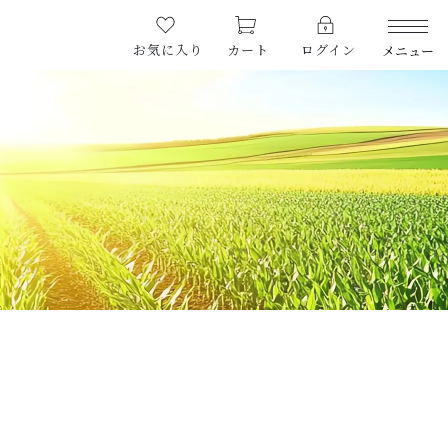
お気に入り
カート
ログイン
メニュー
PRODUCTS
商品一覧
LIMITED
期間限定商品
CHECKED PRODUCTS
最近チェックした商品
ORDER HISTORY
注文履歴
CAMPAIGN
キャンペーン
ABOUT US