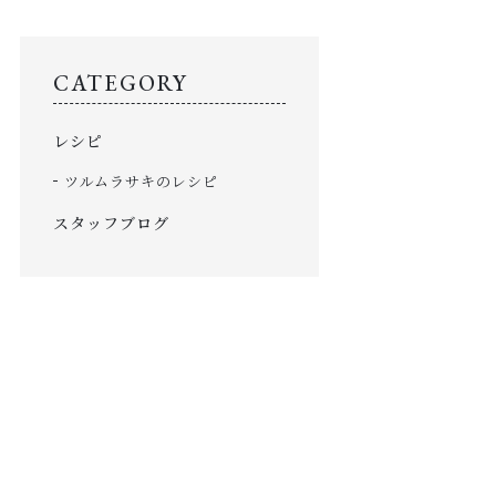
「白トリュフの力」について
TROUBLE
CATEGORY
こんなお悩みに
レシピ
SHOP
店舗情報
ツルムラサキのレシピ
SHOPPING GUIDE
スタッフブログ
ショッピングガイド
NEWS
お知らせ
CONTENTS
コンテンツ
PRIVACY
プライバシーポリシー