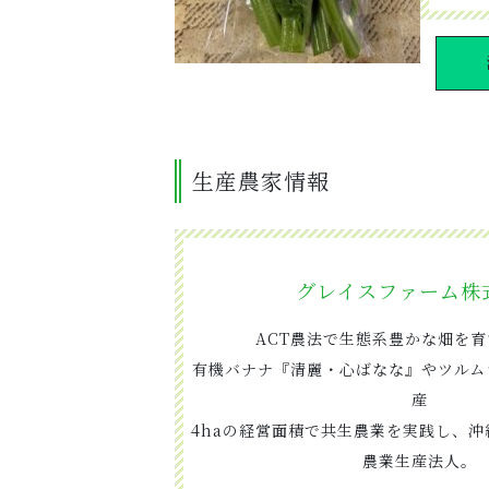
生産農家情報
グレイスファーム株
ACT農法で生態系豊かな畑を
有機バナナ『清麗・心ばなな』やツルム
産
4haの経営面積で共生農業を実践し、
農業生産法人。