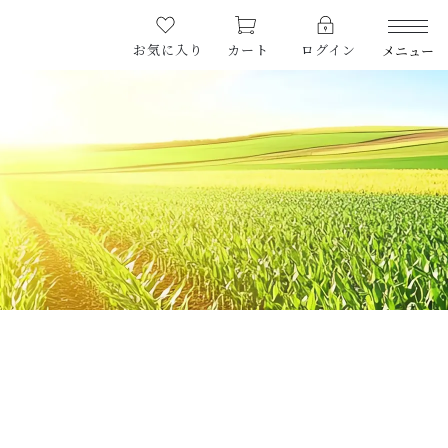
お気に入り
カート
ログイン
メニュー
PRODUCTS
商品一覧
LIMITED
期間限定商品
CHECKED PRODUCTS
最近チェックした商品
ORDER HISTORY
注文履歴
CAMPAIGN
キャンペーン
ABOUT US