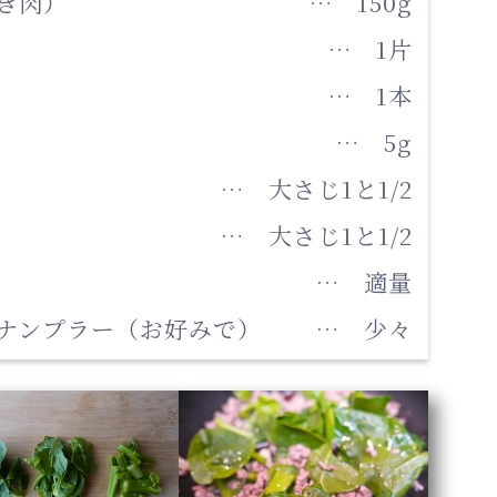
き肉）
… 150g
… 1片
… 1本
… 5g
… 大さじ1と1/2
… 大さじ1と1/2
… 適量
ナンプラー（お好みで）
… 少々