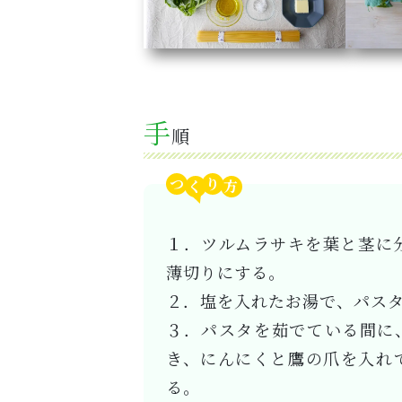
手
順
つ
り
１．ツルムラサキを葉と茎に
薄切りにする。
２．塩を入れたお湯で、パスタ
３．パスタを茹でている間に
き、にんにくと鷹の爪を入れ
る。