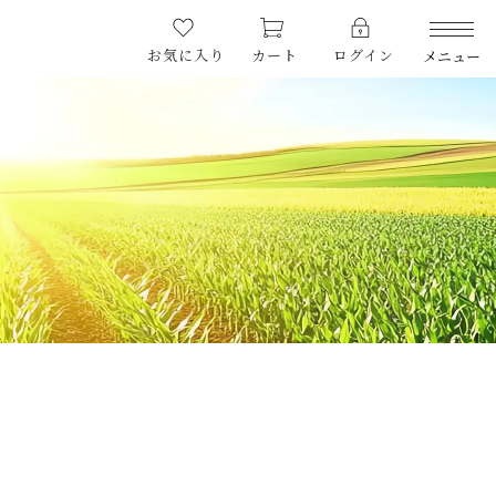
お気に入り
カート
ログイン
メニュー
PRODUCTS
商品一覧
LIMITED
期間限定商品
CHECKED PRODUCTS
最近チェックした商品
ORDER HISTORY
注文履歴
CAMPAIGN
キャンペーン
ABOUT US