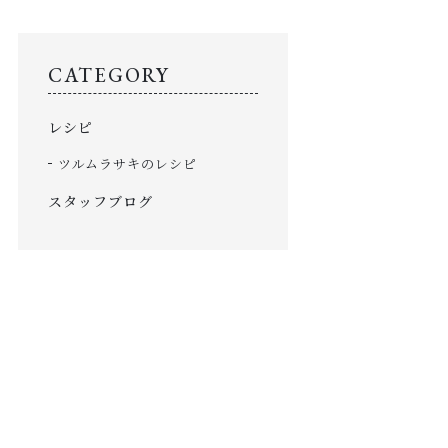
「白トリュフの力」について
TROUBLE
CATEGORY
こんなお悩みに
レシピ
SHOP
店舗情報
ツルムラサキのレシピ
SHOPPING GUIDE
スタッフブログ
ショッピングガイド
NEWS
お知らせ
CONTENTS
コンテンツ
PRIVACY
プライバシーポリシー