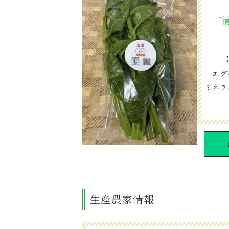
『
エグ
ミネラ
生産農家情報